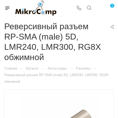
0
Реверсивный разъем
RP-SMA (male) 5D,
LMR240, LMR300, RG8X
обжимной
—
—
—
—
Главная
Каталог
Аксессуары
Разъёмы
Реверсивный разъем RP-SMA (male) 5D, LMR240, LMR300, RG8X
обжимной