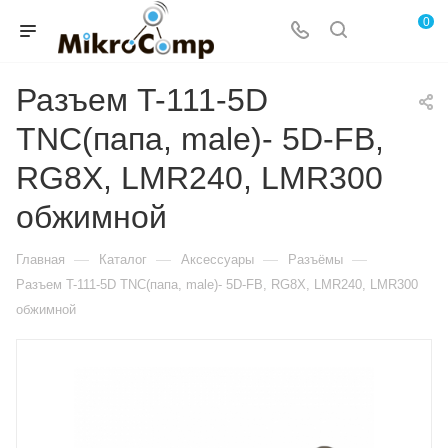
0
Разъем T-111-5D
TNC(папа, male)- 5D-FB,
RG8X, LMR240, LMR300
обжимной
—
—
—
—
Главная
Каталог
Аксессуары
Разъёмы
Разъем T-111-5D TNC(папа, male)- 5D-FB, RG8X, LMR240, LMR300
обжимной