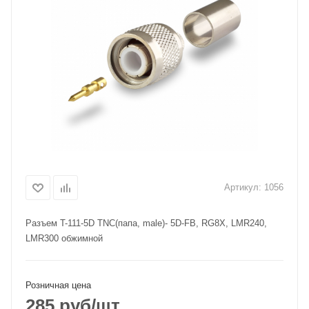
Артикул:
1056
Разъем T-111-5D TNC(папа, male)- 5D-FB, RG8X, LMR240,
LMR300 обжимной
Розничная цена
285
руб
/шт