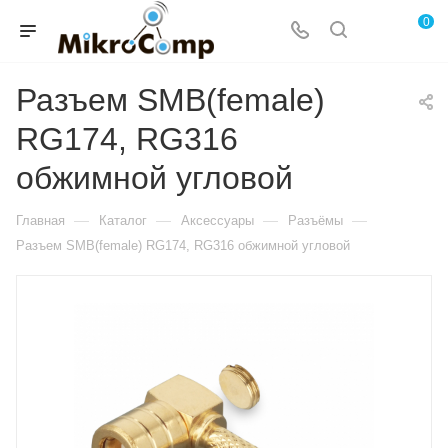
0
Разъем SMB(female)
RG174, RG316
обжимной угловой
—
—
—
—
Главная
Каталог
Аксессуары
Разъёмы
Разъем SMB(female) RG174, RG316 обжимной угловой