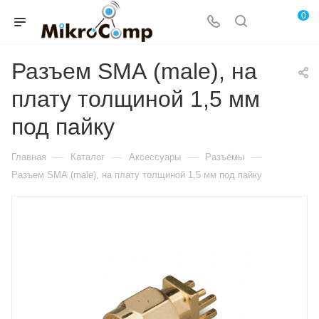
0
Разъем SМА (male), на
плату толщиной 1,5 мм
под пайку
—
—
—
—
Главная
Каталог
Аксессуары
Разъёмы
Разъем SМА (male), на плату толщиной 1,5 мм под пайку