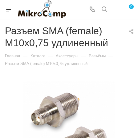
0
Разъем SMA (female)
М10х0,75 удлиненный
—
—
—
—
Главная
Каталог
Аксессуары
Разъёмы
Разъем SMA (female) М10х0,75 удлиненный