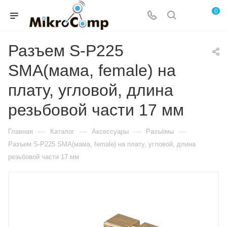
0
Разъем S-P225
SМА(мама, female) на
плату, угловой, длина
резьбовой части 17 мм
—
—
—
—
Главная
Каталог
Аксессуары
Разъёмы
Разъем S-P225 SМА(мама, female) на плату, угловой, длина
резьбовой части 17 мм