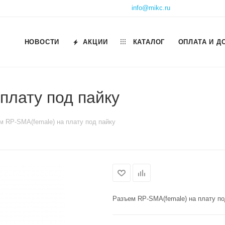
info@mikc.ru
НОВОСТИ
АКЦИИ
КАТАЛОГ
ОПЛАТА И Д
плату под пайку
м RP-SМА(female) на плату под пайку
Разъем RP-SМА(female) на плату по