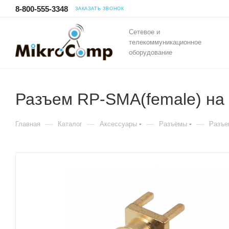
8-800-555-3348
ЗАКАЗАТЬ ЗВОНОК
Сетевое и
телекоммуникационное
оборудование
Разъем RP-SМА(female) на 
—
—
—
—
Главная
Каталог
Аксессуары
Разъёмы
Разъе