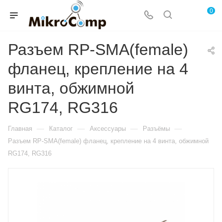
0
Разъем RP-SМА(female)
фланец, крепление на 4
винта, обжимной
RG174, RG316
—
—
—
—
Главная
Каталог
Аксессуары
Разъёмы
Разъем RP-SМА(female) фланец, крепление на 4 винта, обжимной
RG174, RG316