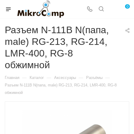
0
Разъем N-111B N(папа,
male) RG-213, RG-214,
LMR-400, RG-8
обжимной
—
—
—
—
Главная
Каталог
Аксессуары
Разъёмы
Разъем N-111B N(папа, male) RG-213, RG-214, LMR-400, RG-8
обжимной