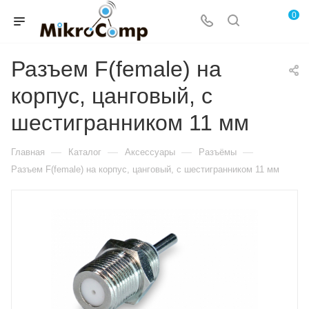
0
Разъем F(female) на
корпус, цанговый, с
шестигранником 11 мм
—
—
—
—
Главная
Каталог
Аксессуары
Разъёмы
Разъем F(female) на корпус, цанговый, с шестигранником 11 мм