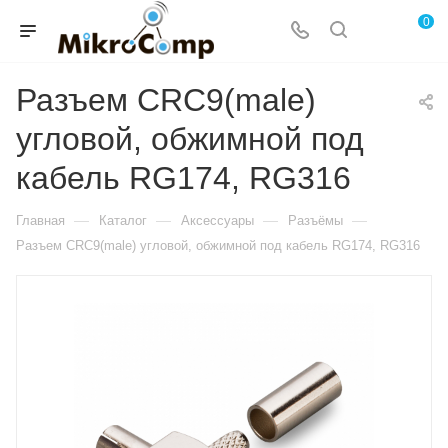
0
Разъем CRC9(male)
угловой, обжимной под
кабель RG174, RG316
—
—
—
—
Главная
Каталог
Аксессуары
Разъёмы
Разъем CRC9(male) угловой, обжимной под кабель RG174, RG316