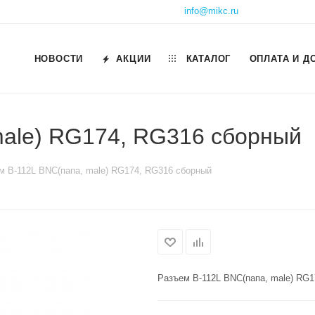
info@mikc.ru
НОВОСТИ
АКЦИИ
КАТАЛОГ
ОПЛАТА И Д
male) RG174, RG316 сборный
м B-112L BNC(папа, male) RG174, RG316 сборный
Разъем B-112L BNC(папа, male) RG