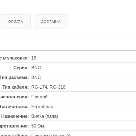
ОПЛАТА
ДОСТАВКА
с в упаковке
16
Серия
BNC
Тип разъема
BNC
Тип кабеля
RG-174, RG-316
 исполнения
Прямой
Тип монтажа
На кабель
Назначение
Вилка (папа)
противление
50 Ом
етки кабеля
Прижим (сборный)