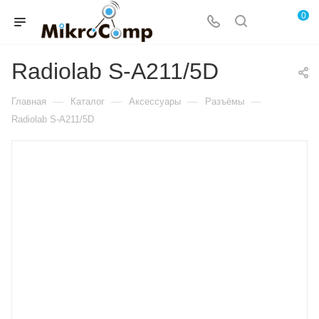
0
Radiolab S-A211/5D
—
—
—
—
Главная
Каталог
Аксессуары
Разъёмы
Radiolab S-A211/5D