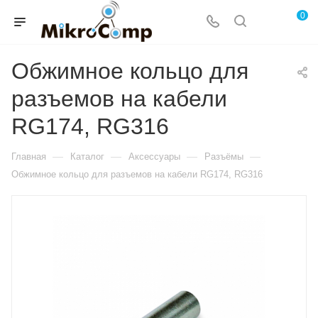
0
Обжимное кольцо для
разъемов на кабели
RG174, RG316
—
—
—
—
Главная
Каталог
Аксессуары
Разъёмы
Обжимное кольцо для разъемов на кабели RG174, RG316