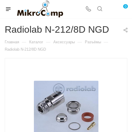
0
Radiolab N-212/8D NGD
—
—
—
—
Главная
Каталог
Аксессуары
Разъёмы
Radiolab N-212/8D NGD