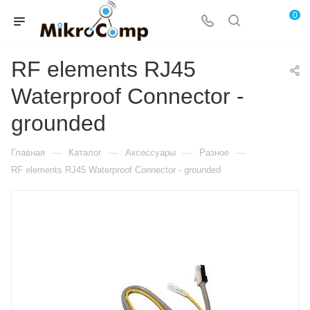
0
RF elements RJ45
Waterproof Connector -
grounded
—
—
—
—
Главная
Каталог
Аксессуары
Разное
RF elements RJ45 Waterproof Connector - grounded