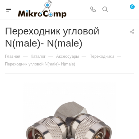
0
Переходник угловой
N(male)- N(male)
—
—
—
—
Главная
Каталог
Аксессуары
Переходники
Переходник угловой N(male)- N(male)