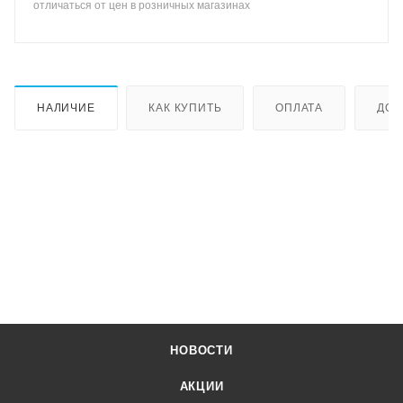
отличаться от цен в розничных магазинах
НАЛИЧИЕ
КАК КУПИТЬ
ОПЛАТА
ДОС
НОВОСТИ
АКЦИИ