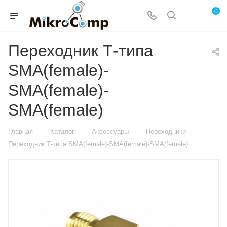
0
Переходник Т-типа
SMA(female)-
SMA(female)-
SMA(female)
—
—
—
—
Главная
Каталог
Аксессуары
Переходники
Переходник Т-типа SMA(female)-SMA(female)-SMA(female)