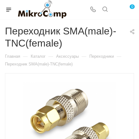
0
Переходник SMA(male)-
TNC(female)
—
—
—
—
Главная
Каталог
Аксессуары
Переходники
Переходник SMA(male)-TNC(female)