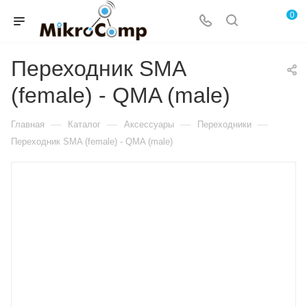
0
Переходник SMA
(female) - QMA (male)
—
—
—
—
Главная
Каталог
Аксессуары
Переходники
Переходник SMA (female) - QMA (male)