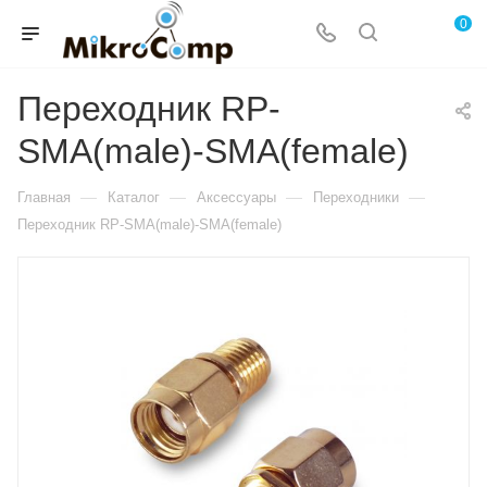
0
Переходник RP-
SMA(male)-SMA(female)
—
—
—
—
Главная
Каталог
Аксессуары
Переходники
Переходник RP-SMA(male)-SMA(female)