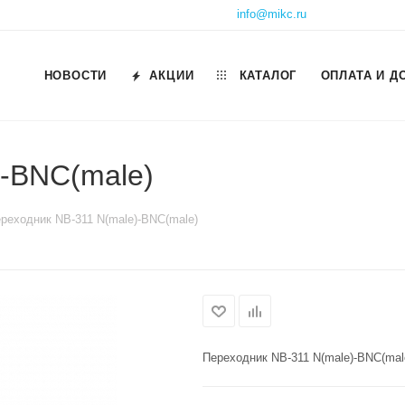
info@mikc.ru
НОВОСТИ
АКЦИИ
КАТАЛОГ
ОПЛАТА И Д
)-BNC(male)
реходник NB-311 N(male)-BNC(male)
Переходник NB-311 N(male)-BNC(mal