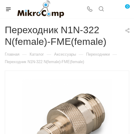
0
Переходник N1N-322
N(female)-FME(female)
—
—
—
—
Главная
Каталог
Аксессуары
Переходники
Переходник N1N-322 N(female)-FME(female)