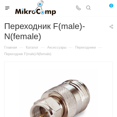
0
Переходник F(male)-
N(female)
—
—
—
—
Главная
Каталог
Аксессуары
Переходники
Переходник F(male)-N(female)