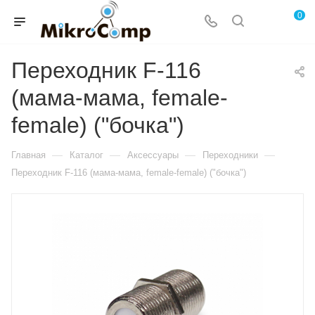
0
Переходник F-116
(мама-мама, female-
female) ("бочка")
—
—
—
—
Главная
Каталог
Аксессуары
Переходники
Переходник F-116 (мама-мама, female-female) ("бочка")