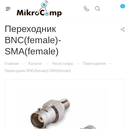
0
Переходник
BNC(female)-
SMA(female)
—
—
—
—
Главная
Каталог
Аксессуары
Переходники
Переходник BNC(female)-SMA(female)