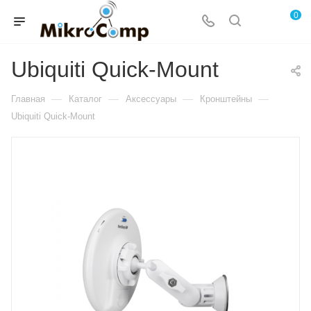
0
Ubiquiti Quick-Mount
—
—
—
—
Главная
Каталог
Аксессуары
Кронштейны
Ubiquiti Quick-Mount