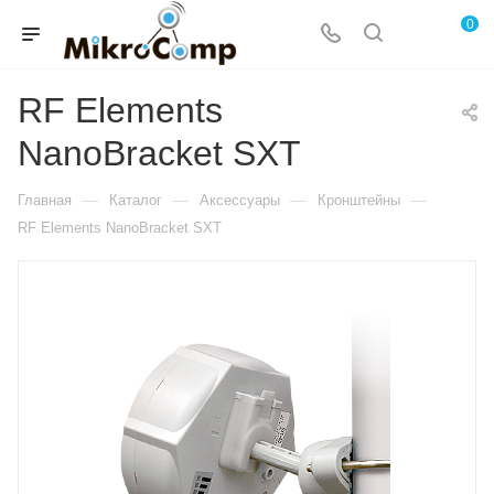
0
RF Elements
NanoBracket SXT
—
—
—
—
Главная
Каталог
Аксессуары
Кронштейны
RF Elements NanoBracket SXT