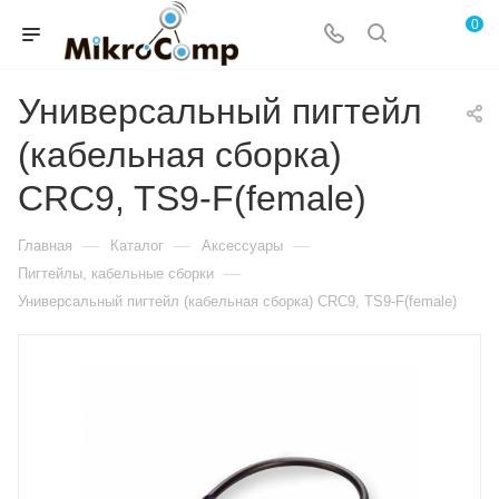
0
Универсальный пигтейл
(кабельная сборка)
CRC9, TS9-F(female)
—
—
—
Главная
Каталог
Аксессуары
—
Пигтейлы, кабельные сборки
Универсальный пигтейл (кабельная сборка) CRC9, TS9-F(female)