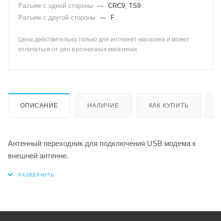
Разъем с одной стороны
—
CRC9, TS9
Разъем с другой стороны
—
F
Цена действительна только для интернет-магазина и может
отличаться от цен в розничных магазинах
ОПИСАНИЕ
НАЛИЧИЕ
КАК КУПИТЬ
Антенный переходник для подключения USB модема к
внешней антенне.