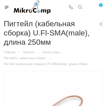
0
Пигтейл (кабельная
сборка) U.Fl-SMA(male),
длина 250мм
—
—
—
Главная
Каталог
Аксессуары
—
Пигтейлы, кабельные сборки
Пигтейл (кабельная сборка) U.Fl-SMA(male), длина 250мм