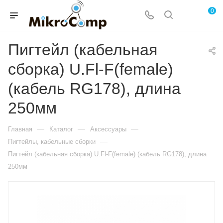
0
Пигтейл (кабельная
сборка) U.Fl-F(female)
(кабель RG178), длина
250мм
—
—
—
Главная
Каталог
Аксессуары
—
Пигтейлы, кабельные сборки
Пигтейл (кабельная сборка) U.Fl-F(female) (кабель RG178), длина
250мм