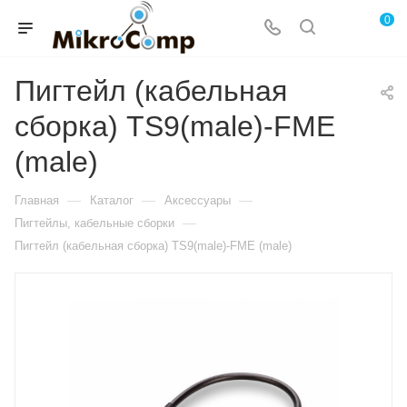
0
Пигтейл (кабельная
сборка) TS9(male)-FME
(male)
—
—
—
Главная
Каталог
Аксессуары
—
Пигтейлы, кабельные сборки
Пигтейл (кабельная сборка) TS9(male)-FME (male)