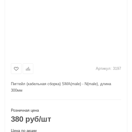
Артикул:
3197
Пигтейл (кабельная сборка) SMA(male) - N(male), длина
300мм
Розничная цена
380
руб
/шт
Цена по акции