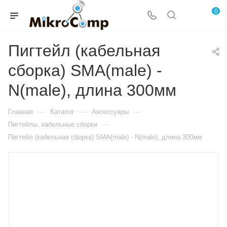
0
Пигтейл (кабельная
сборка) SMA(male) -
N(male), длина 300мм
—
—
—
Главная
Каталог
Аксессуары
—
Пигтейлы, кабельные сборки
Пигтейл (кабельная сборка) SMA(male) - N(male), длина 300мм