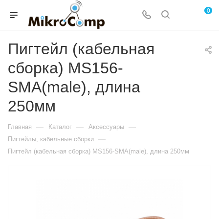
0
Пигтейл (кабельная
сборка) MS156-
SMA(male), длина
250мм
—
—
—
Главная
Каталог
Аксессуары
—
Пигтейлы, кабельные сборки
Пигтейл (кабельная сборка) MS156-SMA(male), длина 250мм