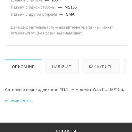
Длина в упаковке
—
200
Разъем с одной стороны
—
MS156
Разъем с другой стороны
—
SMA
Цена действительна только для интернет-магазина и может
отличаться от цен в розничных магазинах
ОПИСАНИЕ
НАЛИЧИЕ
КАК КУПИТЬ
Антенный переходник для 4G/LTE модема Yota LU150/156.
НОВОСТИ