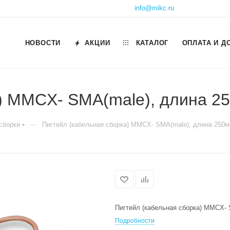
info@mikc.ru
НОВОСТИ
АКЦИИ
КАТАЛОГ
ОПЛАТА И Д
а) MMCX- SMA(male), длина 2
—
сборки
Пигтейл (кабельная сборка) MMCX- SMA(male), длина 250
Пигтейл (кабельная сборка) MMCX-
Подробности