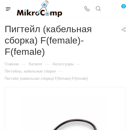
0
Пигтейл (кабельная
сборка) F(female)-
F(female)
—
—
—
Главная
Каталог
Аксессуары
—
Пигтейлы, кабельные сборки
Пигтейл (кабельная сборка) F(female)-F(female)