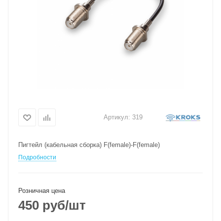
Артикул:
319
Пигтейл (кабельная сборка) F(female)-F(female)
Подробности
Розничная цена
450
руб
/шт