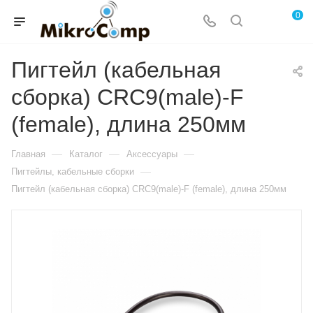
0
Пигтейл (кабельная
сборка) CRC9(male)-F
(female), длина 250мм
—
—
—
Главная
Каталог
Аксессуары
—
Пигтейлы, кабельные сборки
Пигтейл (кабельная сборка) CRC9(male)-F (female), длина 250мм