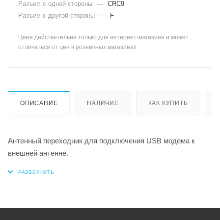
Разъем с одной стороны
—
CRC9
Разъем с другой стороны
—
F
Цена действительна только для интернет-магазина и может
отличаться от цен в розничных магазинах
ОПИСАНИЕ
НАЛИЧИЕ
КАК КУПИТЬ
Антенный переходник для подключения USB модема к
внешней антенне.