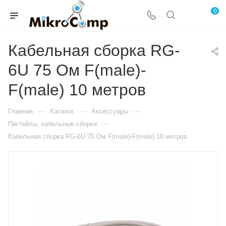
0
Кабельная сборка RG-
6U 75 Ом F(male)-
F(male) 10 метров
—
—
—
Главная
Каталог
Аксессуары
—
Пигтейлы, кабельные сборки
Кабельная сборка RG-6U 75 Ом F(male)-F(male) 10 метров