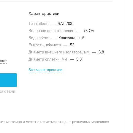
Характеристики
Тип кабеля
—
SAT-703
Волновое сопротивление
—
75 Ом
Вид кабеля
—
Коаксиальный
Ёмкость, пФ/метр
—
52
Диаметр внешнего изолятора, мм
—
6,8
Диаметр оплетки, мм
—
5,3
вле?
Все характеристики
я с вами
ет-магазина и может отличаться от цен в розничных магазинах