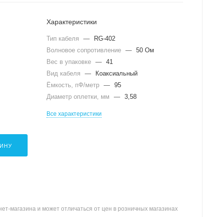
Характеристики
Тип кабеля
—
RG-402
Волновое сопротивление
—
50 Ом
Вес в упаковке
—
41
Вид кабеля
—
Коаксиальный
Ёмкость, пФ/метр
—
95
Диаметр оплетки, мм
—
3,58
Все характеристики
ЗИНУ
ет-магазина и может отличаться от цен в розничных магазинах