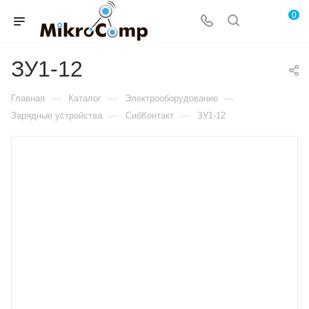
0
ЗУ1-12
—
—
—
Главная
Каталог
Электрооборудование
—
—
Зарядные устройства
СибКонтакт
ЗУ1-12