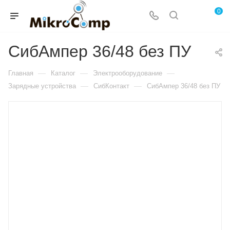
0
СибАмпер 36/48 без ПУ
—
—
—
Главная
Каталог
Электрооборудование
—
—
Зарядные устройства
СибКонтакт
СибАмпер 36/48 без ПУ