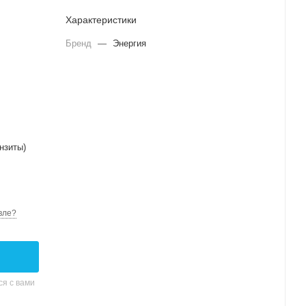
Характеристики
Бренд
—
Энергия
нзиты)
вле?
я с вами