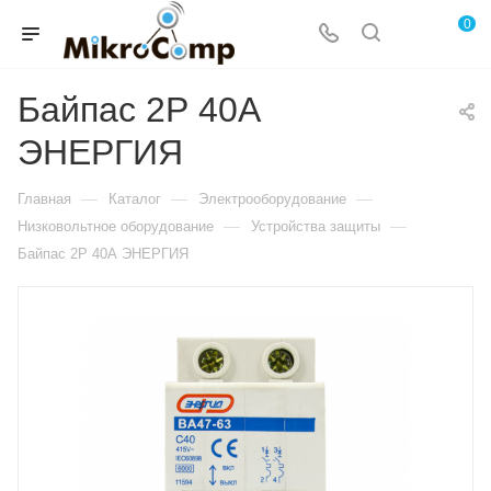
0
Байпас 2Р 40А
ЭНЕРГИЯ
—
—
—
Главная
Каталог
Электрооборудование
—
—
Низковольтное оборудование
Устройства защиты
Байпас 2Р 40А ЭНЕРГИЯ