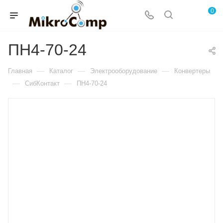
0
ПН4-70-24
—
—
—
Главная
Каталог
Электрооборудование
Конвертеры
—
—
СибКонтакт
ПН4-70-24