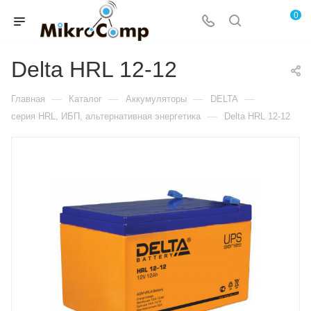
0
Delta HRL 12-12
—
—
—
—
Главная
Каталог
Аккумуляторы
DELTA
—
серия HRL, ИБП, альтернативная энергетика
Delta HRL 12-12