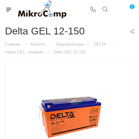
0
Delta GEL 12-150
—
—
—
—
Главная
Каталог
Аккумуляторы
DELTA
—
серия GEL, гелевые
Delta GEL 12-150