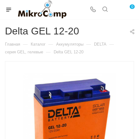
0
Delta GEL 12-20
—
—
—
—
Главная
Каталог
Аккумуляторы
DELTA
—
серия GEL, гелевые
Delta GEL 12-20