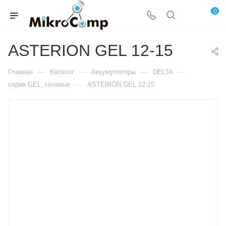
0
ASTERION GEL 12-15
—
—
—
—
Главная
Каталог
Аккумуляторы
DELTA
—
серия GEL, гелевые
ASTERION GEL 12-15