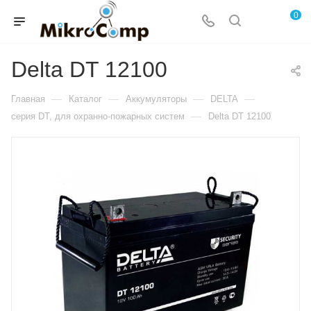
0
Delta DT 12100
—
—
—
—
Главная
Каталог
Аккумуляторы
DELTA
—
серия DT, для охранно-пожарных систем
Delta DT 12100